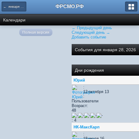
ФРСМО.РФ
← января 2026
Календари
← Предыдущий день
Полная версия
Следующий день →
Добавить событие
События для января 28, 2026
Дни рождения
Юрий
:
12-октября 13
:
Пользователи
Возраст:
48
: 4
НК-МаксКарп
:
18-июля 16