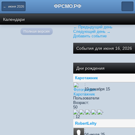
ФРСМО.РФ
← июня 2026
Календари
← Предыдущий день
Полная версия
Следующий день →
Добавить событие
События для июня 16, 2026
Дни рождения
Каротажник
:
10-декабря 15
:
Пользователи
Возраст:
50
: 12
RobertLelty
:
04-июля 25