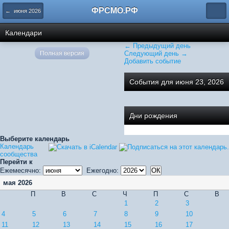
ФРСМО.РФ
← июня 2026
Календари
← Предыдущий день
Полная версия
Следующий день →
Добавить событие
События для июня 23, 2026
Дни рождения
Выберите календарь
Календарь
сообщества
Перейти к
Ежемесячно:
Ежегодно:
мая 2026
П
В
С
Ч
П
С
В
1
2
3
4
5
6
7
8
9
10
11
12
13
14
15
16
17