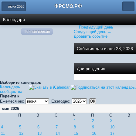
ФРСМО.РФ
← июня 2026
Календари
← Предыдущий день
Полная версия
Следующий день →
Добавить событие
События для июня 28, 2026
Дни рождения
Выберите календарь
Календарь
сообщества
Перейти к
Ежемесячно:
Ежегодно:
мая 2026
П
В
С
Ч
П
С
В
1
2
3
4
5
6
7
8
9
10
11
12
13
14
15
16
17