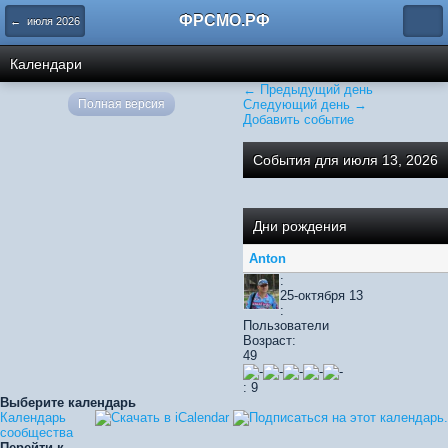
ФРСМО.РФ
← июля 2026
Календари
← Предыдущий день
Полная версия
Следующий день →
Добавить событие
События для июля 13, 2026
Дни рождения
Anton
:
25-октября 13
:
Пользователи
Возраст:
49
: 9
Выберите календарь
Календарь
сообщества
Перейти к