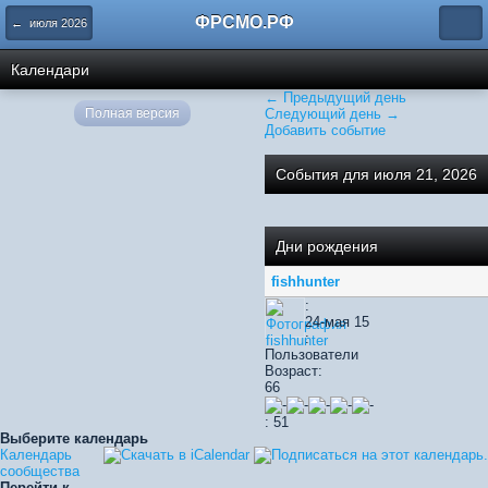
ФРСМО.РФ
← июля 2026
Календари
← Предыдущий день
Полная версия
Следующий день →
Добавить событие
События для июля 21, 2026
Дни рождения
fishhunter
:
24-мая 15
:
Пользователи
Возраст:
66
: 51
Выберите календарь
Календарь
сообщества
Перейти к