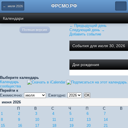
ФРСМО.РФ
← июля 2026
Календари
← Предыдущий день
Полная версия
Следующий день →
Добавить событие
События для июля 30, 2026
Дни рождения
Выберите календарь
Календарь
сообщества
Перейти к
Ежемесячно:
Ежегодно:
июня 2026
П
В
С
Ч
П
С
В
1
2
3
4
5
6
7
8
9
10
11
12
13
14
15
16
17
18
19
20
21