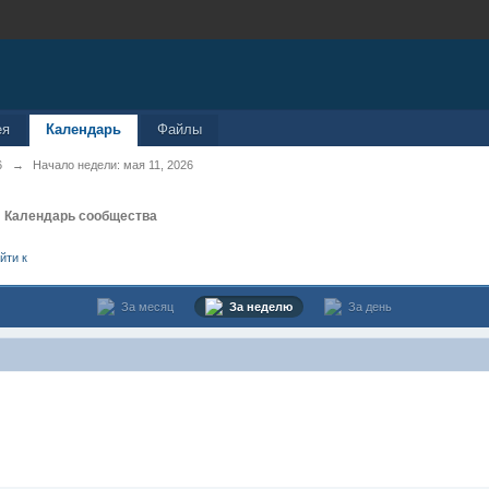
ея
Календарь
Файлы
6
→
Начало недели: мая 11, 2026
в
Календарь сообщества
йти к
За месяц
За неделю
За день