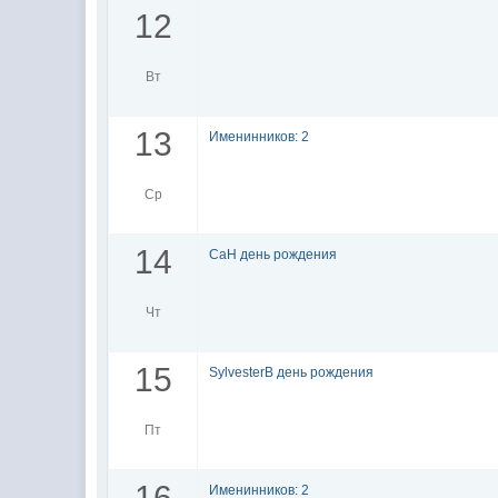
12
Вт
13
Именинников: 2
Ср
14
СаН день рождения
Чт
15
SylvesterB день рождения
Пт
16
Именинников: 2