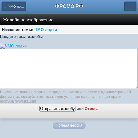
ФРСМО.РФ
← ЧМО лодки
Жалоба на изображение
Название темы:
ЧМО лодки
Введите текст жалобы
Внимание: данная форма не предназначена для связи с администрацией
форума, используйте ее только для указания на нарушающие правила
форума публикации!
или
Отмена
Полная версия