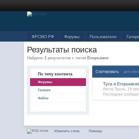
ФРСМО.РФ
Форумы
Пользователи
Галер
Результаты поиска
Найдено
1
результатов с тегом
Егорьевск
Сортировать
дате обн
По типу контента
Форумы
Туса в Егорьевске
Автор Трычъ, 19 и
Галерея
Последнее сообщен
Файлы
Изменить стиль
Помощь