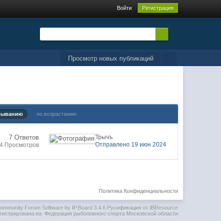
Войти
Регистрация
Просмотр новых публикаций
быванию
по возрастанию
7 Ответов
Трычъ
Отправлено 19 июн 2024
34 Просмотров
Политика Конфиденциальности
ommunity Forum Software by IP.Board 3.4.6
Русификация от IBResource
гистрирована на: Федерация рыболовного спорта Московской области