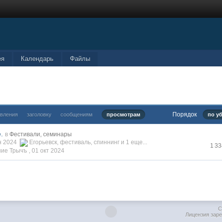
ея
Календарь
Файлы
Порядок
овления
заголовку
сообщениям
просмотрам
по у
.
в
Фестивали, семинары
юн 2024
Егорьевск
,
фестиваль
,
спиннинг
и 1 еще...
1 3
ие Трычъ ,
01 окт 2024
C
Лицензия заре