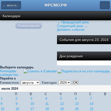
ФРСМО.РФ
← августа 2024
Календари
← Предыдущий день
Полная версия
Следующий день →
Добавить событие
События для августа 23, 2024
Дни рождения
Выберите календарь
Календарь
сообщества
Перейти к
Ежемесячно:
Ежегодно:
июля 2024
П
В
С
Ч
П
С
В
1
2
3
4
5
6
7
8
9
10
11
12
13
14
15
16
17
18
19
20
21