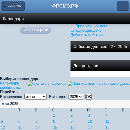
ФРСМО.РФ
← июня 2025
Календари
← Предыдущий день
Полная версия
Следующий день →
Добавить событие
События для июня 27, 2025
Дни рождения
Выберите календарь
Календарь
сообщества
Перейти к
Ежемесячно:
Ежегодно:
мая 2025
П
В
С
Ч
П
С
В
1
2
3
4
5
6
7
8
9
10
11
12
13
14
15
16
17
18