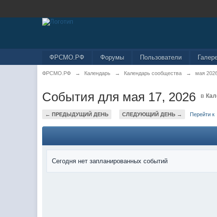
ФРСМО.РФ
Форумы
Пользователи
Галер
ФРСМО.РФ
→
Календарь
→
Календарь сообщества
→
мая 202
События для мая 17, 2026
в
Кал
← ПРЕДЫДУЩИЙ ДЕНЬ
СЛЕДУЮЩИЙ ДЕНЬ →
Перейти к
Сегодня нет запланированных событий