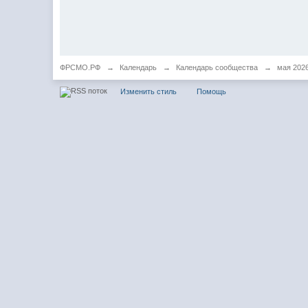
ФРСМО.РФ
→
Календарь
→
Календарь сообщества
→
мая 202
Изменить стиль
Помощь