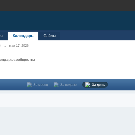
ея
Календарь
Файлы
6
→
мая 17, 2026
ендарь сообщества
За месяц
За неделю
За день