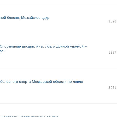
ней блесне, Можайское вдхр.
3 598
. Спортивные дисциплины: ловля донной удочкой –
о...
1 987
боловного спорта Московской области по ловле
3 951