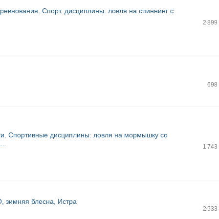
оревнования. Спорт. дисциплины: ловля на спиннинг с
2 899
698
сти. Спортивные дисциплины: ловля на мормышку со
..
1 743
, зимняя блесна, Истра
2 533