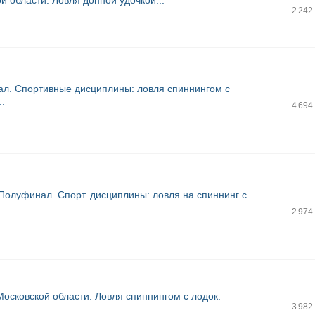
й области. Ловля донной удочкой...
2 242
нал. Спортивные дисциплины: ловля спиннингом с
..
4 694
. Полуфинал. Спорт. дисциплины: ловля на спиннинг с
2 974
 Московской области. Ловля спиннингом с лодок.
3 982