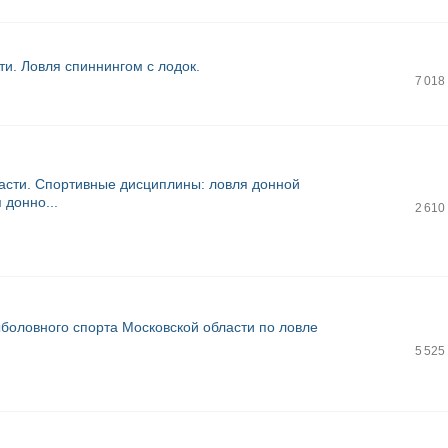
ти. Ловля спиннингом с лодок.
7 018
ласти. Спортивные дисциплины: ловля донной
 донно...
2 610
боловного спорта Московской области по ловле
5 525