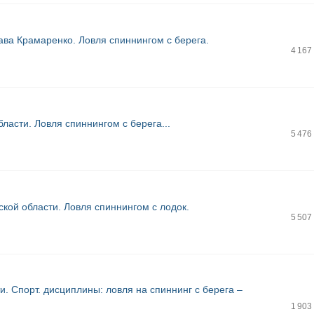
ава Крамаренко. Ловля спиннингом с берега.
4 167
ласти. Ловля спиннингом с берега...
5 476
ской области. Ловля спиннингом с лодок.
5 507
ти. Спорт. дисциплины: ловля на спиннинг с берега –
1 903