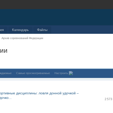
рея
Календарь
Файлы
Архив соревнований Федерации
ции
уждаемые
Самые просматриваемые
Настроить
портивные дисциплины: ловля донной удочкой –
очко...
2 573