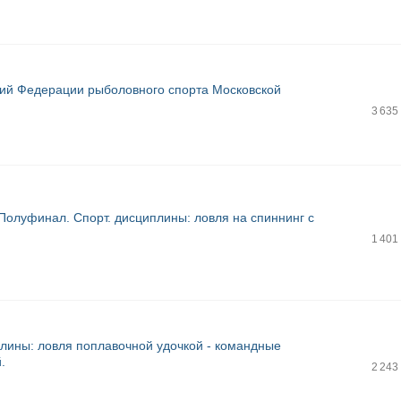
ий Федерации рыболовного спорта Московской
3 635
. Полуфинал. Спорт. дисциплины: ловля на спиннинг с
1 401
плины: ловля поплавочной удочкой - командные
.
2 243