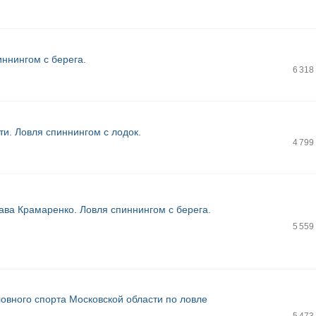
пиннингом с берега.
6 318
ти. Ловля спиннингом с лодок.
4 799
ава Крамаренко. Ловля спиннингом с берега.
5 559
овного спорта Московской области по ловле