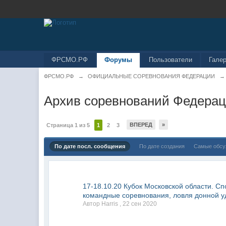
ФРСМО.РФ
Форумы
Пользователи
Гале
ФРСМО.РФ
→
ОФИЦИАЛЬНЫЕ СОРЕВНОВАНИЯ ФЕДЕРАЦИИ
→
Архив соревнований Федера
ВПЕРЕД
»
Страница 1 из 5
1
2
3
По дате посл. сообщения
По дате создания
Самые обс
17-18.10.20 Кубок Московской области. С
командные соревнования, ловля донной уд
Автор Harris ,
22 сен 2020