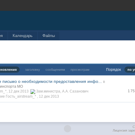
ея
Календарь
Файлы
Порядок
бновления
заголовку
сообщениям
просмотрам
по 
письмо о необходимости предоставления инфо...
в
Минспорта МО
1 7
am_*, 12 дек 2013
Зам.министра
,
А.А. Сазанович
е Гость_airstream_* ,
12 дек 2013
C
Лицензия заре