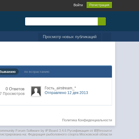
Войти
Регистрация
Просмотр новых публикаций
убыванию
по возрастанию
Гость_airstream_*
0 Ответов
Отправлено 12 дек 2013
57 Просмотров
Политика Конфиденциальности
ommunity Forum Software by IP.Board 3.4.6
Русификация от IBResource
гистрирована на: Федерация рыболовного спорта Московской области