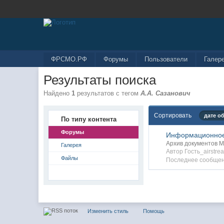
ФРСМО.РФ
Форумы
Пользователи
Галер
Результаты поиска
Найдено
1
результатов с тегом
А.А. Сазанович
Сортировать
дате о
По типу контента
Форумы
Информационное 
Архив документов 
Галерея
Автор Гость_airstre
Файлы
Последнее сообщени
Изменить стиль
Помощь