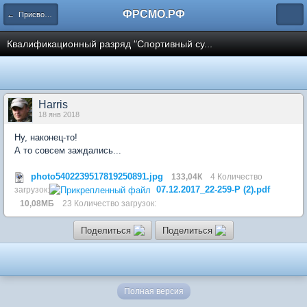
ФРСМО.РФ
← Присвоение спортивных разрядов и судейских категорий
Квалификационный разряд "Спортивный су...
Harris
18 янв 2018
Ну, наконец-то!
А то совсем заждались...
photo5402239517819250891.jpg
133,04К
4 Количество
07.12.2017_22-259-Р (2).pdf
загрузок:
10,08МБ
23 Количество загрузок:
Поделиться
Поделиться
Полная версия