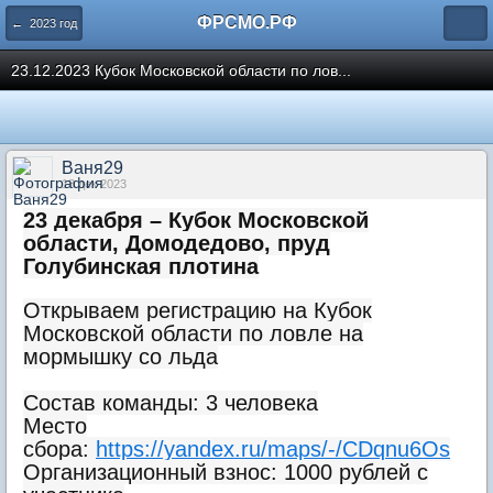
ФРСМО.РФ
← 2023 год
23.12.2023 Кубок Московской области по лов...
Ваня29
18 дек 2023
23 декабря – Кубок Московской
области, Домодедово, пруд
Голубинская плотина
Открываем регистрацию на Кубок
Московской области по ловле на
мормышку со льда
Состав команды: 3 человека
Место
сбора:
https://yandex.ru/maps/-/CDqnu6Os
Организационный взнос: 1000 рублей с