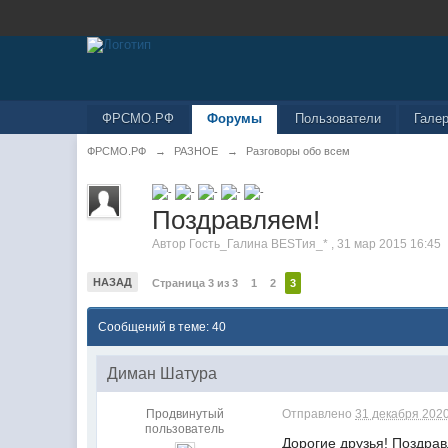
ФРСМО.РФ
Форумы
Пользователи
Гале
ФРСМО.РФ
→
РАЗНОЕ
→
Разговоры обо всем
Поздравляем!
Автор
Гость_Галина BESTия_*
,
31 мар 2015 16:45
НАЗАД
Страница 3 из 3
1
2
3
Сообщений в теме: 40
Диман Шатура
Продвинутый
Отправлено
31 декабря 2020
пользователь
Дорогие друзья! Поздрав