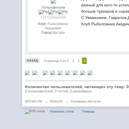
разный:для кого-то успе
Пользователи
больше турниров и сорев
233 сообщений
С Уважением, Гаврилов 
Клуб Рыболовная Акаде
Клуб:
Рыболовная
Академия
Город
Шатура
НАЗАД
Страница 3 из 3
1
2
3
Количество пользователей, читающих эту тему: 0
0 пользователей, 0 гостей, 0 анонимных
ФРСМО.РФ
→
РАЗНОЕ
→
Разговоры обо всем
Изменить стиль
Помощь