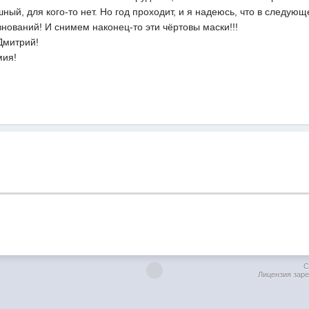
шный, для кого-то нет. Но год проходит, и я надеюсь, что в следую
нований! И снимем наконец-то эти чёртовы маски!!!
Дмитрий!
мия!
C
Лицензия заре